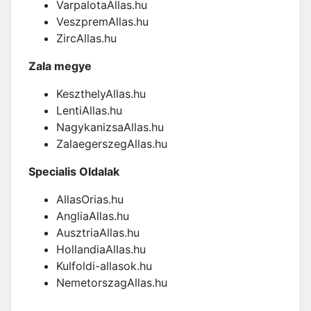
VarpalotaAllas.hu
VeszpremAllas.hu
ZircAllas.hu
Zala megye
KeszthelyAllas.hu
LentiAllas.hu
NagykanizsaAllas.hu
ZalaegerszegAllas.hu
Specialis Oldalak
AllasOrias.hu
AngliaAllas.hu
AusztriaAllas.hu
HollandiaAllas.hu
Kulfoldi-allasok.hu
NemetorszagAllas.hu