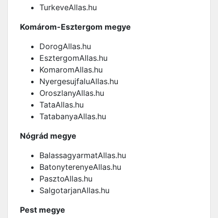
TurkeveAllas.hu
Komárom-Esztergom megye
DorogAllas.hu
EsztergomAllas.hu
KomaromAllas.hu
NyergesujfaluAllas.hu
OroszlanyAllas.hu
TataAllas.hu
TatabanyaAllas.hu
Nógrád megye
BalassagyarmatAllas.hu
BatonyterenyeAllas.hu
PasztoAllas.hu
SalgotarjanAllas.hu
Pest megye