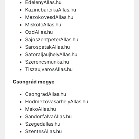
EdelenyAllas.hu
KazincbarcikaAllas.hu
MezokovesdAllas.hu
MiskolcAllas.hu
OzdAllas.hu
SajoszentpeterAllas.hu
SarospatakAllas.hu
SatoraljaujhelyAllas.hu
Szerencsmunka.hu
TiszaujvarosAllas.hu
Csongrád megye
CsongradAllas.hu
HodmezovasarhelyAllas.hu
MakoAllas.hu
SandorfalvaAllas.hu
Szegedallas.hu
SzentesAllas.hu