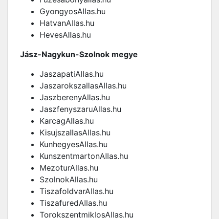
GyongyosAllas.hu
HatvanAllas.hu
HevesAllas.hu
Jász-Nagykun-Szolnok megye
JaszapatiAllas.hu
JaszarokszallasAllas.hu
JaszberenyAllas.hu
JaszfenyszaruAllas.hu
KarcagAllas.hu
KisujszallasAllas.hu
KunhegyesAllas.hu
KunszentmartonAllas.hu
MezoturAllas.hu
SzolnokAllas.hu
TiszafoldvarAllas.hu
TiszafuredAllas.hu
TorokszentmiklosAllas.hu