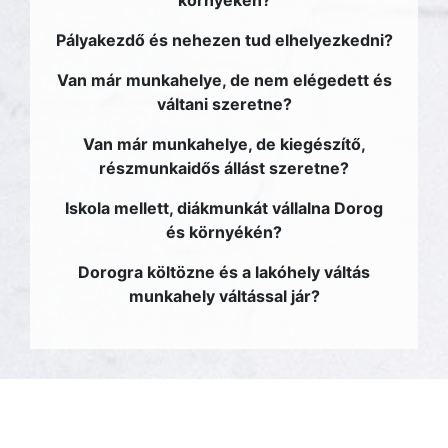
környékén?
Pályakezdő és nehezen tud elhelyezkedni?
Van már munkahelye, de nem elégedett és
váltani szeretne?
Van már munkahelye, de kiegészítő,
részmunkaidős állást szeretne?
Iskola mellett, diákmunkát vállalna Dorog
és környékén?
Dorogra költözne és a lakóhely váltás
munkahely váltással jár?