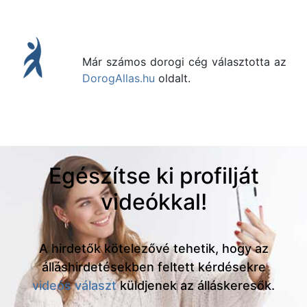
Már számos dorogi cég választotta az
DorogAllas.hu
oldalt.
Egészítse ki profilját
videókkal!
A hirdetők kötelezővé tehetik, hogy az
álláshirdetésekben feltett kérdésekre
videós választ
küldjenek az álláskeresők.