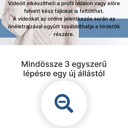
Videóit elkészítheti a profil oldalon vagy előre
felvett kész fájlokat is feltölthet.
A videókat az online jelentkezés során az
önéletrajzával együtt továbbíthatja a hirdetők
részére.
Mindössze 3 egyszerű
lépésre egy új állástól