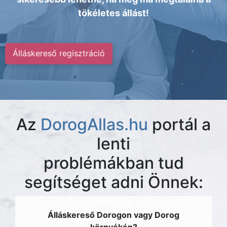
tökéletes állást!
Álláskereső regisztráció
Az
DorogAllas.hu
portál a
lenti
problémákban tud
segítséget adni Önnek:
Álláskereső Dorogon vagy Dorog