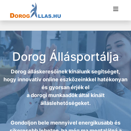
Dorog Állásportálja
Dorog álláskeresőinek kínálunk segítséget,
hogy innovatív online eszközeinkkel hatékonyan
és gyorsan érjék el
a
dorogi munkaadók
által kínált
álláslehetőségeket.
Gondoljon bele mennyivel energikusabb és
sikeresebb lehetne, ha még ma megtalálná a