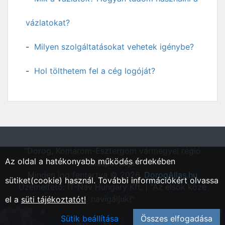
vázlatokat?
Milyen szolgáltatásokat vehetek igénybe?
Hol tölthetem fel a cég logóját?
"Dorog, Komárom-Esztergom vármegyei régió
Az oldal a hatékonyabb működés érdekében
állásportálja"
Minden jog fentartva © 2026.
DorogAllas.hu
sütiket(cookie) használ. További információkért olvassa
Üzemeltető: IT-Nav Hungary Kft. | "Az elsők közé
navigáljuk!"
el a
süti tájékoztatót!
Sütik beállítása
Összes elfogadása