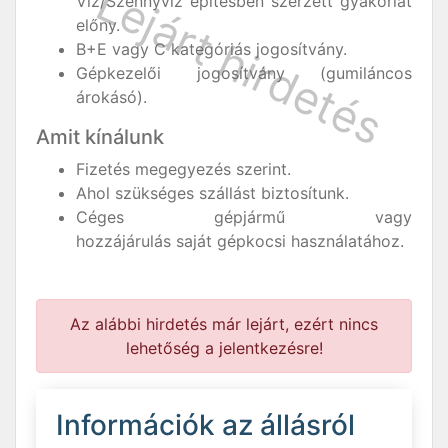
Víz/Szennyvíz építésben szerzett gyakorlat
előny.
B+E vagy C kategóriás jogosítvány.
Gépkezelői jogosítvány (gumiláncos
árokásó).
Amit kínálunk
Fizetés megegyezés szerint.
Ahol szükséges szállást biztosítunk.
Céges gépjármű vagy
hozzájárulás saját gépkocsi használatához.
Az alábbi hirdetés már lejárt, ezért nincs
lehetőség a jelentkezésre!
Információk az állásról