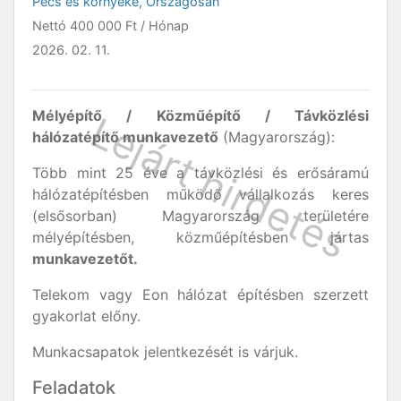
Pécs és környéke
,
Országosan
Nettó
400 000 Ft
/ Hónap
2026. 02. 11.
Mélyépítő / Közműépítő / Távközlési
hálózatépítő munkavezető
(Magyarország):
Több mint 25 éve a távközlési és erősáramú
hálózatépítésben működő vállalkozás keres
(elsősorban) Magyarország területére
mélyépítésben, közműépítésben jártas
munkavezetőt.
Telekom vagy Eon hálózat építésben szerzett
gyakorlat előny.
Munkacsapatok jelentkezését is várjuk.
Feladatok