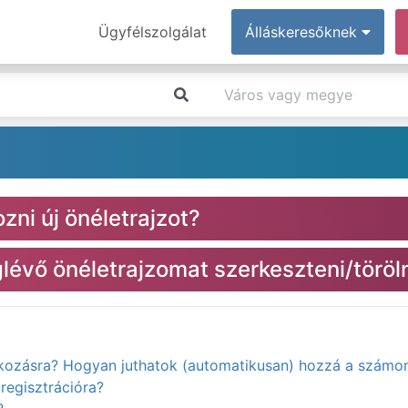
Ügyfélszolgálat
Álláskeresőknek
zni új önéletrajzot?
évő önéletrajzomat szerkeszteni/töröl
atkozásra? Hogyan juthatok (automatikusan) hozzá a számo
regisztrációra?