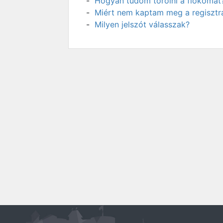
Hogyan tudom törölni a fiókomat
Miért nem kaptam meg a regisztrá
Milyen jelszót válasszak?