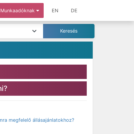
Munkaadóknak
EN
DE
ni?
mra megfelelő állásajánlatokhoz?