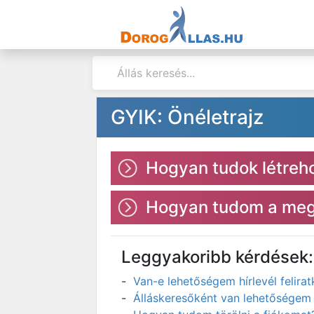
GYIK: Önéletrajz
Hogyan tudok létreho
Hogyan tudom a megl
Leggyakoribb kérdések:
Van-e lehetőségem hírlevél felir
Álláskeresőként van lehetőségem 