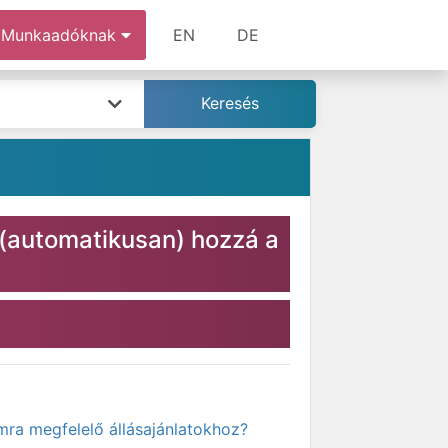
Munkaadóknak
EN
DE
 (automatikusan) hozzá a
mra megfelelő állásajánlatokhoz?