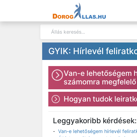
GYIK: Hírlevél feliratk
Van-e lehetőségem hí
számomra megfelelő 
Hogyan tudok leiratko
Leggyakoribb kérdések:
Van-e lehetőségem hírlevél felir