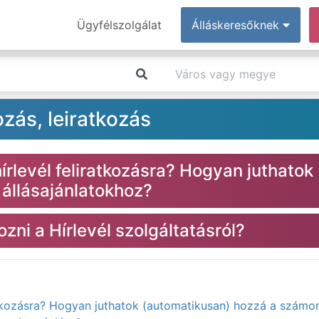
Ügyfélszolgálat
Álláskeresőknek
ozás, leiratkozás
rlevél feliratkozásra? Hogyan juthatok
állásajánlatokhoz?
zni a Hírlevél szolgáltatásról?
atkozásra? Hogyan juthatok (automatikusan) hozzá a számo